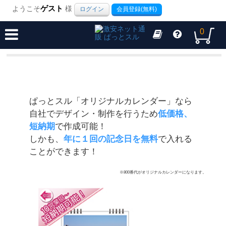
ようこそ
ゲスト
様
ログイン
会員登録(無料)
0
ぱっとスル「オリジナルカレンダー」なら
自社でデザイン・制作を行うため
低価格、
短納期
で作成可能！
しかも、
年に１回の記念日を無料
で入れる
ことができます！
※800番代がオリジナルカレンダーになります。