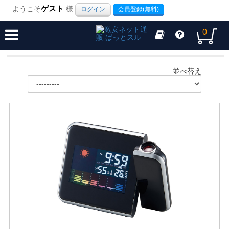
ようこそ
ゲスト
様
ログイン
会員登録(無料)
0
並べ替え