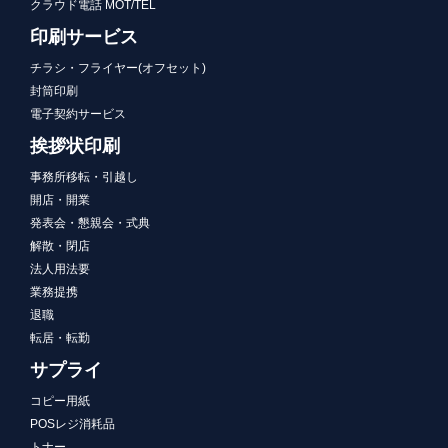
クラウド電話 MOT/TEL
印刷サービス
チラシ・フライヤー(オフセット)
封筒印刷
電子契約サービス
挨拶状印刷
事務所移転・引越し
開店・開業
発表会・懇親会・式典
解散・閉店
法人用法要
業務提携
退職
転居・転勤
サプライ
コピー用紙
POSレジ消耗品
トナー