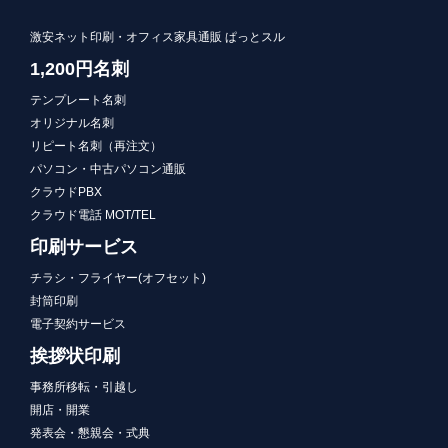
激安ネット印刷・オフィス家具通販 ぱっとスル
1,200円名刺
テンプレート名刺
オリジナル名刺
リピート名刺（再注文）
パソコン・中古パソコン通販
クラウドPBX
クラウド電話 MOT/TEL
印刷サービス
チラシ・フライヤー(オフセット)
封筒印刷
電子契約サービス
挨拶状印刷
事務所移転・引越し
開店・開業
発表会・懇親会・式典