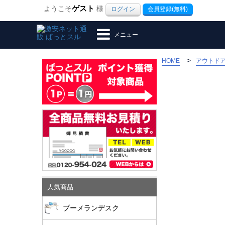
ようこそ
ゲスト
様
ログイン
会員登録(無料)
メニュー
>
HOME
アウトド
人気商品
ブーメランデスク