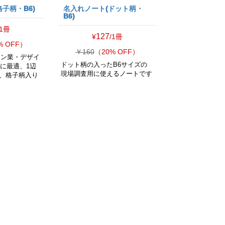
子柄・B6)
名入れノート(ドット柄・
B6)
/1冊
127
¥
/1冊
% OFF）
￥160
（20% OFF）
イン業・デザイ
ドット柄の入ったB6サイズの
業に最適、1辺
現場調査用に使えるノートです
形、格子柄入り