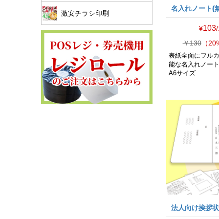
名入れノート(無
激安チラシ印刷
103
¥
￥130
（20
表紙全面にフル
能な名入れノー
A6サイズ
法人向け挨拶