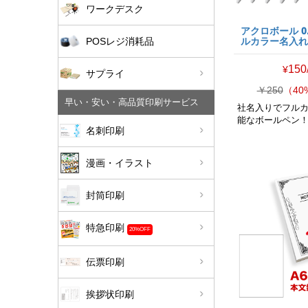
ワークデスク
アクロボール 0.7
POSレジ消耗品
ルカラー名入
150
¥
サプライ
￥250
（40
早い・安い・高品質印刷サービス
社名入りでフル
能なボールペン
名刺印刷
漫画・イラスト
封筒印刷
特急印刷
20%OFF
伝票印刷
挨拶状印刷