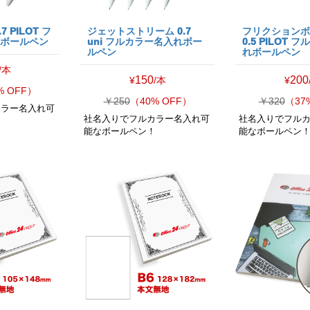
 PILOT フ
ジェットストリーム 0.7
フリクション
れボールペン
uni フルカラー名入れボー
0.5 PILOT
ルペン
れボールペン
/本
150
200
¥
/本
¥
% OFF）
￥250
（40% OFF）
￥320
（37
カラー名入れ可
社名入りでフルカラー名入れ可
社名入りでフル
！
能なボールペン！
能なボールペン