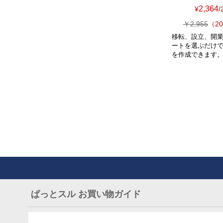
2,364
¥
/
￥2,955
（20
移転、設立、開
ートを選ぶだけ
を作成できます
ぱっとスル お買い物ガイド