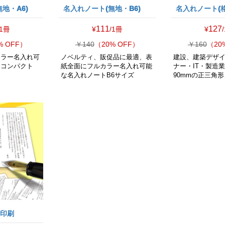
地・A6)
名入れノート(無地・B6)
名入れノート(格
111
127
/1冊
¥
/1冊
¥
% OFF）
￥140
（20% OFF）
￥160
（20
カラー名入れ可
ノベルティ、販促品に最適、表
建設、建築デザ
トコンパクト
紙全面にフルカラー名入れ可能
ナー・IT・製造
な名入れノートB6サイズ
90mmの正三角
状印刷