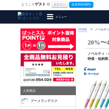
ようこそ
ゲスト
様
ログイン
会員登録(無料)
メニュー
>
HOME
ノベルティ
20%
ノベルティ・
特価・短納期
人気商品
ブーメランデスク