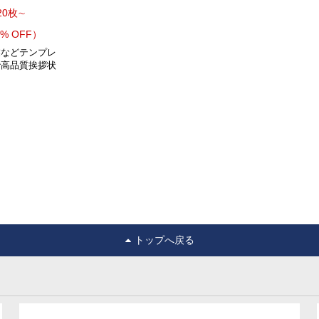
20枚∼
% OFF）
業などテンプレ
で高品質挨拶状
。
トップへ戻る