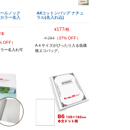
ボールノック
A4コットンバッグ ナチュ
 フルカラー名入
ラル(名入れ込)
177
¥
/枚
/本
￥284
（37% OFF）
% OFF）
A４サイズがぴったり入る低価
カラー名入れ可
格エコバッグ。
！