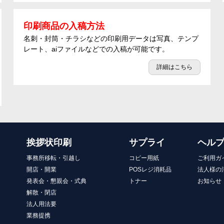
印刷商品の入稿方法
名刺・封筒・チラシなどの印刷用データは写真、テンプ
レート、aiファイルなどでの入稿が可能です。
詳細はこちら
挨拶状印刷
サプライ
ヘル
事務所移転・引越し
コピー用紙
ご利用ガ
開店・開業
POSレジ消耗品
法人様の
発表会・懇親会・式典
トナー
お知らせ
解散・閉店
法人用法要
業務提携