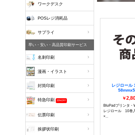
ワークデスク
POSレジ消耗品
サプライ
早い・安い・高品質印刷サービス
名刺印刷
漫画・イラスト
レジロール 
封筒印刷
58mmx50
2,8
￥
特急印刷
20%OFF
BluPadプリンタ・
レジロール 10巻入
伝票印刷
×...
詳細を見る
挨拶状印刷