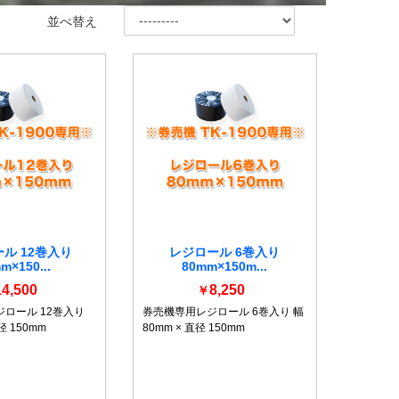
並べ替え
ル 12巻入り
レジロール 6巻入り
m×150...
80mm×150m...
14,500
8,250
￥
ロール 12巻入り
券売機専用レジロール 6巻入り 幅
径 150mm
80mm × 直径 150mm
詳細を見る