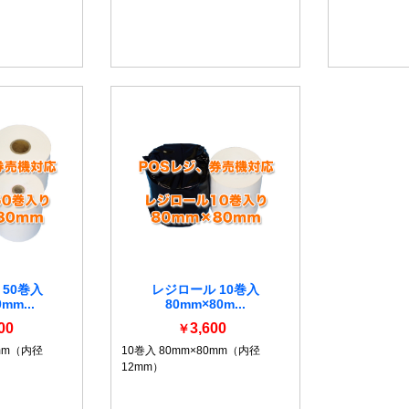
50巻入
レジロール 10巻入
mm...
80mm×80m...
00
3,600
￥
0mm（内径
10巻入 80mm×80mm（内径
12mm）
詳細を見る