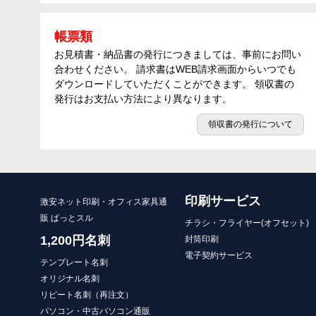
帳票類
お見積書・納品書の発行につきましては、事前にお問い
合わせください。 請求書はWEB請求画面からいつでも
ダウンロードしていただくことができます。 領収書の
発行はお支払い方法により異なります。
領収書の発行について
印刷サービス
激安ネット印刷・オフィス家具通
販 ぱっとスル
チラシ・フライヤー(オフセット)
1,200円名刺
封筒印刷
電子契約サービス
テンプレート名刺
オリジナル名刺
リピート名刺（再注文）
パソコン・中古パソコン通販