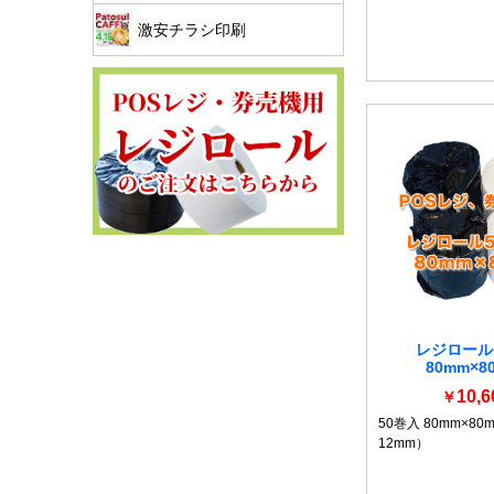
激安チラシ印刷
レジロール 
80mm×80
10,6
￥
50巻入 80mm×8
12mm）
詳細を見る