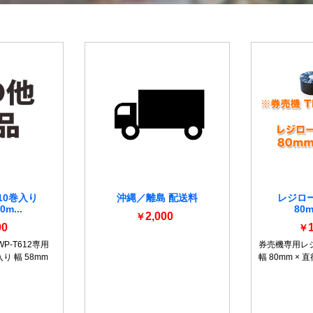
10巻入り
沖縄／離島 配送料
レジロー
m...
80m
2,000
￥
00
￥
詳細を見る
WP-T612専用
券売機専用レジ
り 幅 58mm
幅 80mm × 直
詳細を見る