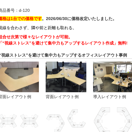
商品番号：
d-120
価格は1台での価格です
。
2026/06/30に価格改定いたしました。
視線を合わさず、隣や前と距離も取れる。
組合せ次第で様々なレイアウトが可能。
「“視線ストレス”を避けて集中力もアップするレイアウト作成」無料!
“視線ストレス”を避けて集中力もアップするオフィスレイアウト事例
背面レイアウト例
背面レイアウト例
導入レイアウト例