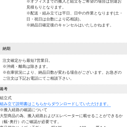
※オフィスまでの搬入と組立をご希望の場合は別途お
見積もりとなります。
※配送・組み立ては平日、日中の作業となります(土・
日・祝日は台数により応相談)。
※納品日確定後のキャンセルはいたしかねます。
納期
注文確定から最短7営業日。
※沖縄・離島は除きます。
※在庫状況により、納品日数が変わる場合がございます。お急ぎの
ご注文は下記お電話にてご相談下さい。
備考
組立式
組み立て説明書はこちらからダウンロードしていただけます。
※搬入経路の確認について
大型商品の為、搬入経路およびエレベーターに載せることができるか
（幅･奥行）のご確認が必要です。