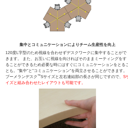
集中とコミュニケーションによりチーム生産性を向上
120度L字型のため視線を合わせずデスクワークに集中することがで
きます。 また、お互いに視線を向ければそのままミーティングをす
ることができるため必要な時にはすぐにコミュニケーションをとる
とも。"集中"と"コミュニケーション"を両立させることができます。
™
ブーメランデスク
Sサイズと左右連結部の長さが同じですので、
S
イズと組み合わせたレイアウトも可能です。