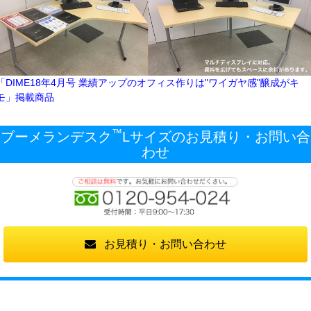
「DIME18年4月号 業績アップのオフィス作りは"ワイガヤ感"醸成がキ
モ」掲載商品
™
ブーメランデスク
Lサイズのお見積り・お問い合
わせ
お見積り・お問い合わせ