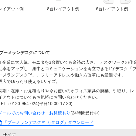
レイアウト例
8台レイアウト例
6台レイアウト例
ブーメランデスクについて
IT企業に大人気。モニタを3台置いても余裕の広さ。 デスクワークの作
効率をアップし、集中とコミュニケーションを両立できるL字デスク「
ーメランデスク™」。フリーアドレスや働き方改革にも最適です。
幅広でゆったり使えるLサイズ。
納期・在庫・お見積もりや今お使いのオフィス家具の廃棄、引取り、レ
イアウトについてもお気軽にお問い合わせください。
TEL：0120-954-024(平日10:00-17:30)
メールでのお問い合わせ・お見積もり
(24時間受付中)
「ブーメランデスク™ カタログ」ダウンロード
サイズ