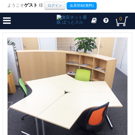
ようこそ
ゲスト
様
ログイン
会員登録(無料)
0