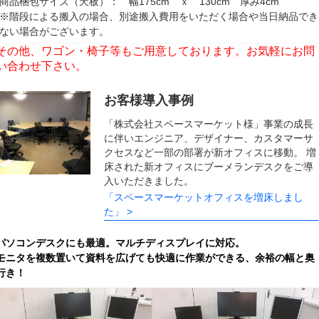
商品梱包サイズ（天板）： 幅175cm ｘ 130cm 厚み4cm
※階段による搬入の場合、別途搬入費用をいただく場合や当日納品でき
ない場合がございます。
その他、ワゴン・椅子等もご用意しております。お気軽にお問
い合わせ下さい。
お客様導入事例
「株式会社スペースマーケット様」事業の成長
に伴いエンジニア、デザイナー、カスタマーサ
クセスなど一部の部署が新オフィスに移動。 増
床された新オフィスにブーメランデスクをご導
入いただきました。
「スペースマーケットオフィスを増床しまし
た」 >
パソコンデスクにも最適。マルチディスプレイに対応。
モニタを複数置いて資料を広げても快適に作業ができる、余裕の幅と奥
行き！