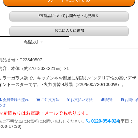
商品についてお問合せ・お見積り
お気に入りに追加
商品説明
商品番号：
T22340507
内容：本体（約270×332×221㎜）×1
ミラーガラス調で、キッチンやお部屋に馴染むインテリア性の高いデザ
イントースターです。･火力切替:4段階（220/500/720/1000W）。
会員登録の流れ
ご注文方法
お支払い方法
配送
お問い
わせ
お見積もりはお電話・メールでも承ります。
0120-954-024
(平日：
※ご不明な点はお気軽にお問い合わせください。
9:00-17:30)