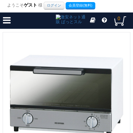
ようこそ
ゲスト
様
ログイン
会員登録(無料)
0