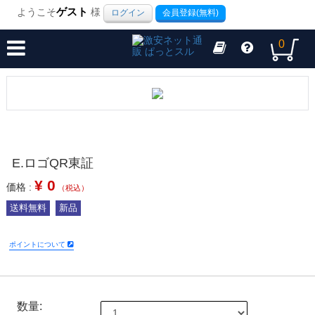
ようこそ
ゲスト
様
ログイン
会員登録(無料)
0
E.ロゴQR東証
¥
0
価格 :
（税込）
送料無料
新品
ポイントについて
数量: