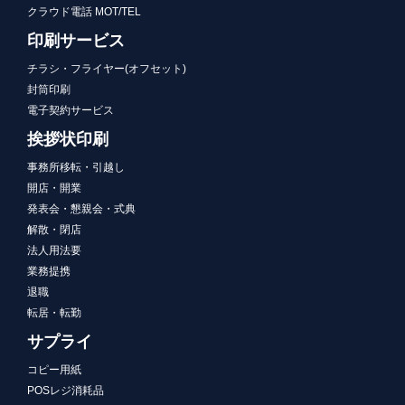
クラウド電話 MOT/TEL
印刷サービス
チラシ・フライヤー(オフセット)
封筒印刷
電子契約サービス
挨拶状印刷
事務所移転・引越し
開店・開業
発表会・懇親会・式典
解散・閉店
法人用法要
業務提携
退職
転居・転勤
サプライ
コピー用紙
POSレジ消耗品