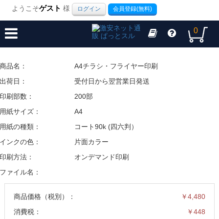
ようこそ
ゲスト
様
ログイン
会員登録(無料)
0
商品名：
A4チラシ・フライヤー印刷
出荷日：
受付日から翌営業日発送
印刷部数：
200部
用紙サイズ：
A4
用紙の種類：
コート90k (四六判）
インクの色：
片面カラー
印刷方法：
オンデマンド印刷
ファイル名：
商品価格（税別）：
￥4,480
消費税：
￥448