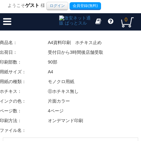
ようこそ
ゲスト
様
ログイン
会員登録(無料)
0
商品名：
A4資料印刷 ホチキス止め
出荷日：
受付日から3時間後店舗受取
印刷部数：
90部
用紙サイズ：
A4
用紙の種類：
モノクロ用紙
ホチキス：
⓪ホチキス無し
インクの色：
片面カラー
ページ数：
4ページ
印刷方法：
オンデマンド印刷
ファイル名：