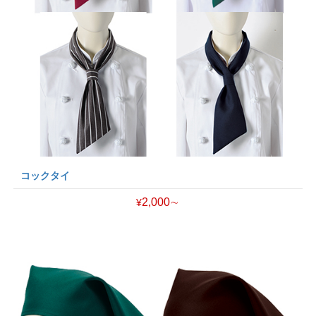
コックタイ
2,000∼
¥