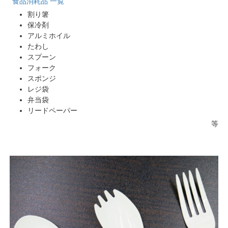
食品消耗品 一覧
割り箸
保冷剤
アルミホイル
たわし
スプーン
フォーク
スポンジ
レジ袋
弁当袋
リードペーパー
等