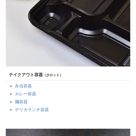
テイクアウト容器
（少ロット）
弁当容器
カレー容器
麺容器
デリカランチ容器