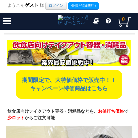
ようこそ
ゲスト
様
ログイン
会員登録(無料)
0
期間限定で、大特価価格で販売中！！
キャンペーン特価商品はこちら
飲食店向けテイクアウト容器・消耗品などを、
お値打ち価格
で
少ロット
からご注文可能