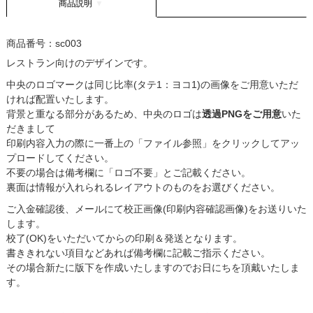
商品説明
商品番号：
sc003
レストラン向けのデザインです。
中央のロゴマークは同じ比率(タテ1：ヨコ1)の画像をご用意いただ
ければ配置いたします。
背景と重なる部分があるため、中央のロゴは
透過PNGをご用意
いた
だきまして
印刷内容入力の際に一番上の「ファイル参照」をクリックしてアッ
プロードしてください。
不要の場合は備考欄に「ロゴ不要」とご記載ください。
裏面は情報が入れられるレイアウトのものをお選びください。
ご入金確認後、メールにて校正画像(印刷内容確認画像)をお送りいた
します。
校了(OK)をいただいてからの印刷＆発送となります。
書ききれない項目などあれば備考欄に記載ご指示ください。
その場合新たに版下を作成いたしますのでお日にちを頂戴いたしま
す。