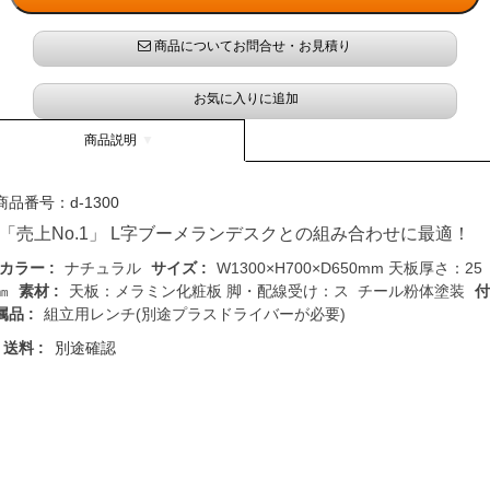
商品についてお問合せ・お見積り
お気に入りに追加
商品説明
商品番号：
d-1300
「売上No.1」 L字ブーメランデスクとの組み合わせに最適！
カラー :
ナチュラル
サイズ :
W1300×H700×D650mm 天板厚さ：25
㎜
素材 :
天板：メラミン化粧板 脚・配線受け：ス チール粉体塗装
付
属品 :
組立用レンチ(別途プラスドライバーが必要)
送料 :
別途確認