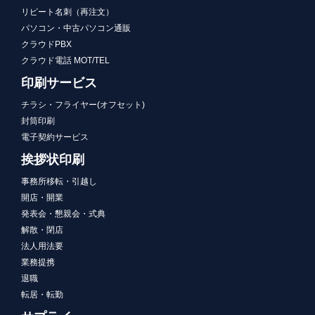
リピート名刺（再注文）
パソコン・中古パソコン通販
クラウドPBX
クラウド電話 MOT/TEL
印刷サービス
チラシ・フライヤー(オフセット)
封筒印刷
電子契約サービス
挨拶状印刷
事務所移転・引越し
開店・開業
発表会・懇親会・式典
解散・閉店
法人用法要
業務提携
退職
転居・転勤