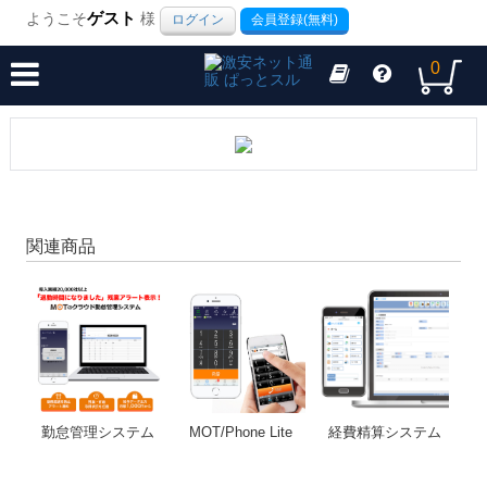
ようこそ
ゲスト
様
ログイン
会員登録(無料)
0
関連商品
勤怠管理システム
MOT/Phone Lite
経費精算システム