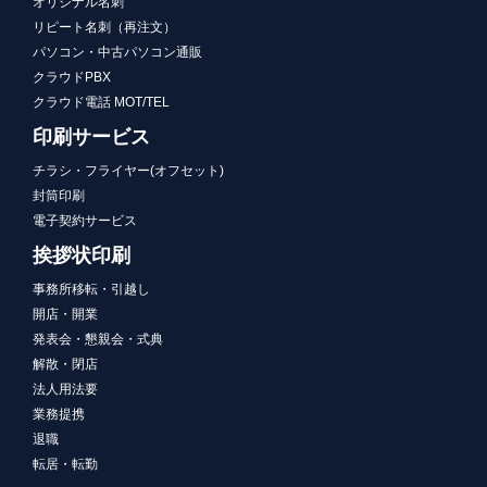
オリジナル名刺
リピート名刺（再注文）
パソコン・中古パソコン通販
クラウドPBX
クラウド電話 MOT/TEL
印刷サービス
チラシ・フライヤー(オフセット)
封筒印刷
電子契約サービス
挨拶状印刷
事務所移転・引越し
開店・開業
発表会・懇親会・式典
解散・閉店
法人用法要
業務提携
退職
転居・転勤