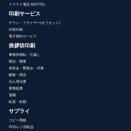
クラウド電話 MOT/TEL
印刷サービス
チラシ・フライヤー(オフセット)
封筒印刷
電子契約サービス
挨拶状印刷
事務所移転・引越し
開店・開業
発表会・懇親会・式典
解散・閉店
法人用法要
業務提携
退職
転居・転勤
サプライ
コピー用紙
POSレジ消耗品