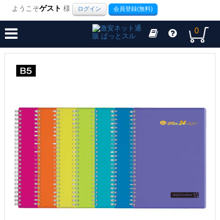
ようこそ
ゲスト
様
ログイン
会員登録(無料)
0