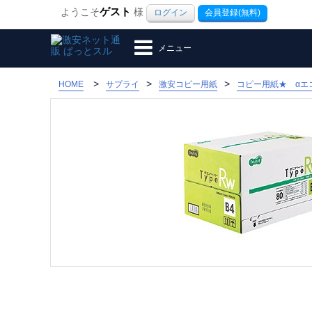
ようこそ
ゲスト
様
ログイン
会員登録(無料)
メニュー
>
HOME
サプライ
激安コピー用紙
コピー用紙★ αエコ