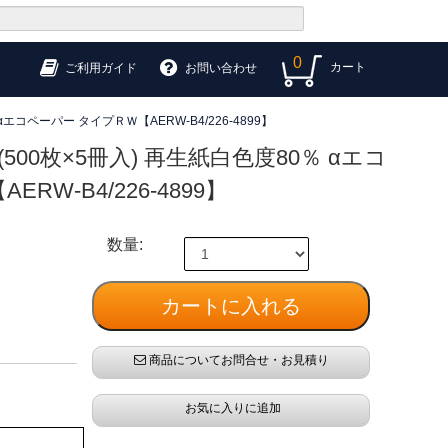
0
カート
ご利用ガイド
お問い合わせ
 αエコペーパー タイプＲＷ【AERW-B4/226-4899】
枚(500枚×5冊入) 再生紙白色度80％ αエコ
RW-B4/226-4899】
数量:
商品についてお問合せ・お見積り
お気に入りに追加