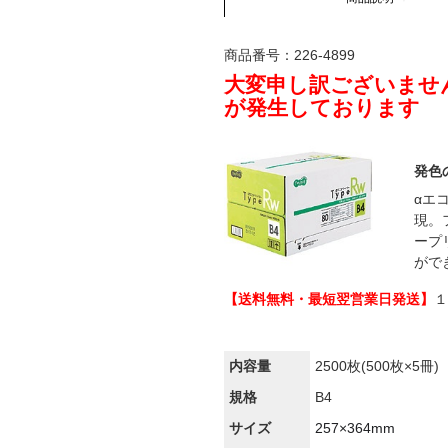
商品番号：
226-4899
大変申し訳ございません
が発生しております
発色
αエ
現。
ープ
がで
【送料無料・最短翌営業日発送】
１
内容量
2500枚(500枚×5冊)
規格
B4
サイズ
257×364mm