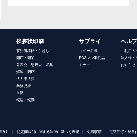
挨拶状印刷
サプライ
ヘル
事務所移転・引越し
コピー用紙
ご利用ガ
開店・開業
POSレジ消耗品
法人様の
発表会・懇親会・式典
トナー
お知らせ
解散・閉店
法人用法要
業務提携
退職
転居・転勤
護方針
特定商取引に関する法律に基づく表記
免責事項
電話代行・秘書