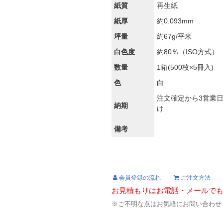
紙質
再生紙
紙厚
約0.093mm
坪量
約67g/平米
白色度
約80％（ISO方式）
数量
1箱(500枚×5冊入)
色
白
注文確定から3営業
納期
け
備考
会員登録の流れ
ご注文方法
お見積もりはお電話・メールで
※ご不明な点はお気軽にお問い合わせ