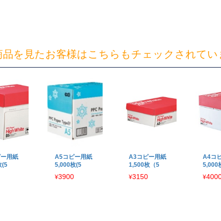
商品を見たお客様はこちらもチェックされてい
ピー用紙
A5コピー用紙
A3コピー用紙
A4コ
枚(5
5,000枚(5
1,500枚（5
5,00
3900
3150
400
¥
¥
¥