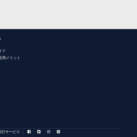
プ
イド
活用メリット
代行サービス