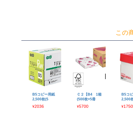
この
B5コピー用紙
Ｃ２【B4 1箱
B5コ
2,500枚(5
(500枚×5冊
2,500
2036
5700
1750
¥
¥
¥