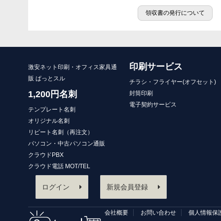
領収書の発行について
印刷サービス
激安ネット印刷・オフィス家具通
販 ぱっとスル
チラシ・フライヤー(オフセット)
1,200円名刺
封筒印刷
電子契約サービス
テンプレート名刺
オリジナル名刺
リピート名刺（再注文）
パソコン・中古パソコン通販
クラウドPBX
クラウド電話 MOT/TEL
ログイン
新規会員登録
会社概要
お問い合わせ
個人情報保