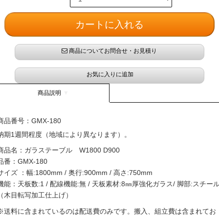
商品についてお問合せ・お見積り
お気に入りに追加
商品説明
商品番号：
GMX-180
納期1週間程度（地域により異なります）。
商品名：ガラステーブル W1800 D900
品番：GMX-180
サイズ ：幅:1800mm / 奥行:900mm / 高さ:750mm
機能：天板数:1 / 配線機能:無 / 天板素材:8㎜厚強化ガラス/ 脚部:スチー
（木目転写加工仕上げ）
※送料に含まれているのは配送費のみです。搬入、組立費は含まれてお