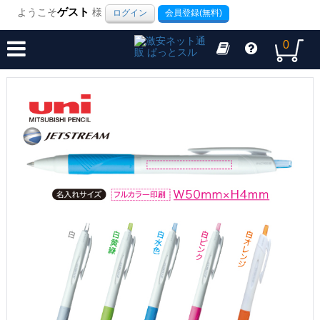
ようこそ
ゲスト
様
ログイン
会員登録(無料)
0