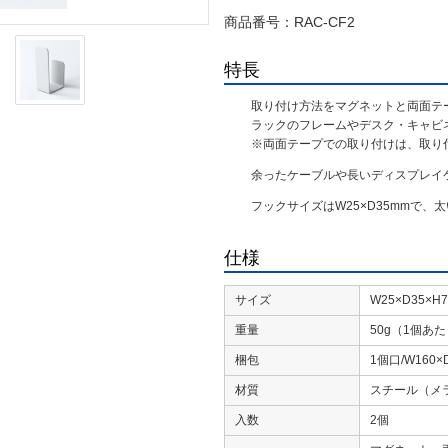
商品番号：
RAC-CF2
特長
取り付け方法をマグネットと両面テ
ラックのフレームやデスク・キャビ
※両面テープでの取り付けは、取り
余ったケーブルや長いディスプレイ
フックサイズはW25×D35mmで
仕様
サイズ
W25×D35×H
重量
50g（1個あ
梱包
1個口/W160×
材質
スチール（メ
入数
2個