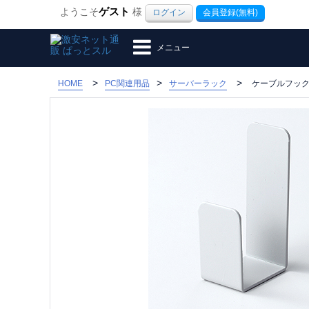
ようこそ
ゲスト
様
ログイン
会員登録(無料)
メニュー
>
HOME
PC関連用品
サーバーラック
ケーブルフック