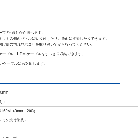
ープの2通りから選べます。
ネットの側面パネルに貼り付けたり、壁面に接着したりできます。
付け部の汚れやホコリを取り除いてから行ってください。
ケーブル、HDMIケーブルをすっきり収納できます。
、太いケーブルにも対応します。
70mm
たり）
D160×H40mm・200g
ラミン焼付塗装）