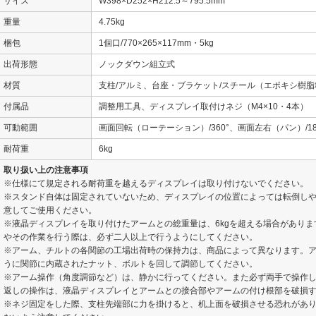
サイズ
W398×D252×H212.5～795.5mm
重量
4.75kg
梱包
1個口/770×265×117mm・5kg
出荷形態
ノックダウン組立式
材質
支柱/アルミ、台座・ブラケット/スチール（エポキシ樹
付属品
調整用工具、ディスプレイ取付けネジ（M4×10・4本）
可動範囲
画面回転（ローテーション）/360°、画面左右（パン）/18
耐荷重
6kg
取り扱い上の注意事項
※仕様にて規定される耐荷重を越えるディスプレイは取り付けないでください。
※スタンド自体は固定されていないため、ディスプレイの位置によっては転倒し
意してご使用ください。
※液晶ディスプレイを取り付けたアームとの総重量は、6kgを超える場合があり
やその作業を行う際は、必ず二人以上で行うようにしてください。
※アーム、チルトの各関節の工場出荷時の保持力は、商品によって異なります。
うに関節に内蔵されたナット、ボルトを回して調節してください。
※アーム操作（角度調節など）は、静かに行ってください。また必ず両手で操作
返しの操作は、液晶ディスプレイとアームとの接合部やアームの付け根部を破損
※ネジ固定をした際、支柱先端部に力を掛けると、机上面を破損させる恐れがあ