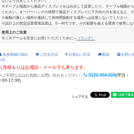
ないよう注意してください。
※テーブル端面から液晶ディスプレイをはみ出して設置したり、テーブル端面か
ください。オーバーハングの状態で液晶ディスプレイに下方向の力を加えると、
※振動の激しい場所や連続して長時間振動する場所へは設置しないでください。
※設計上の想定設置環境温度は、0～40℃です。その範囲を超える環境で使用しな
使用上のご注意
モニタアームを安全にお使いいただくために→
（リンク）
会員登録の流れ
ご注文方法
お支払い方法
配送
お問い
わせ
お見積もりはお電話・メールでも承ります。
0120-954-024
(平日：
※ご不明な点はお気軽にお問い合わせください。
9:00-17:30)
シェアする