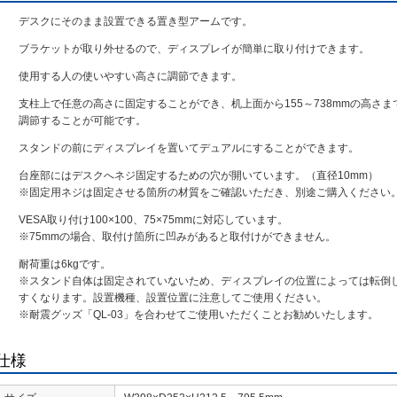
デスクにそのまま設置できる置き型アームです。
ブラケットが取り外せるので、ディスプレイが簡単に取り付けできます。
使用する人の使いやすい高さに調節できます。
支柱上で任意の高さに固定することができ、机上面から155～738mmの高さま
調節することが可能です。
スタンドの前にディスプレイを置いてデュアルにすることができます。
台座部にはデスクへネジ固定するための穴が開いています。（直径10mm）
※固定用ネジは固定させる箇所の材質をご確認いただき、別途ご購入ください
VESA取り付け100×100、75×75mmに対応しています。
※75mmの場合、取付け箇所に凹みがあると取付けができません。
耐荷重は6kgです。
※スタンド自体は固定されていないため、ディスプレイの位置によっては転倒
すくなります。設置機種、設置位置に注意してご使用ください。
※耐震グッズ「QL-03」を合わせてご使用いただくことお勧めいたします。
仕様