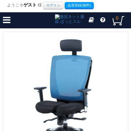
ようこそ
ゲスト
様
ログイン
会員登録(無料)
0