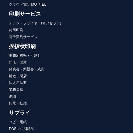
クラウド電話 MOT/TEL
印刷サービス
チラシ・フライヤー(オフセット)
封筒印刷
電子契約サービス
挨拶状印刷
事務所移転・引越し
開店・開業
発表会・懇親会・式典
解散・閉店
法人用法要
業務提携
退職
転居・転勤
サプライ
コピー用紙
POSレジ消耗品