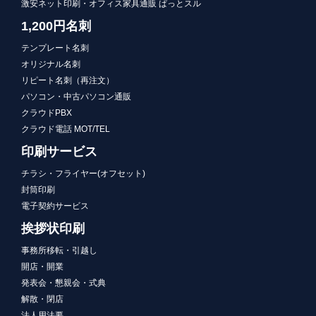
激安ネット印刷・オフィス家具通販 ぱっとスル
1,200円名刺
テンプレート名刺
オリジナル名刺
リピート名刺（再注文）
パソコン・中古パソコン通販
クラウドPBX
クラウド電話 MOT/TEL
印刷サービス
チラシ・フライヤー(オフセット)
封筒印刷
電子契約サービス
挨拶状印刷
事務所移転・引越し
開店・開業
発表会・懇親会・式典
解散・閉店
法人用法要