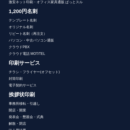
激安ネット印刷・オフィス家具通販 ぱっとスル
1,200円名刺
テンプレート名刺
オリジナル名刺
リピート名刺（再注文）
パソコン・中古パソコン通販
クラウドPBX
クラウド電話 MOT/TEL
印刷サービス
チラシ・フライヤー(オフセット)
封筒印刷
電子契約サービス
挨拶状印刷
事務所移転・引越し
開店・開業
発表会・懇親会・式典
解散・閉店