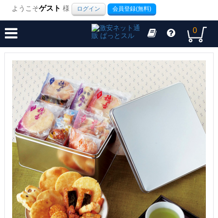
ようこそ
ゲスト
様
ログイン
会員登録(無料)
0