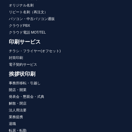
オリジナル名刺
リピート名刺（再注文）
パソコン・中古パソコン通販
クラウドPBX
クラウド電話 MOT/TEL
印刷サービス
チラシ・フライヤー(オフセット)
封筒印刷
電子契約サービス
挨拶状印刷
事務所移転・引越し
開店・開業
発表会・懇親会・式典
解散・閉店
法人用法要
業務提携
退職
転居・転勤