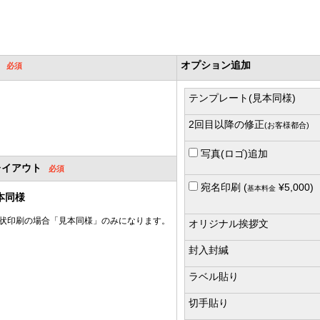
オプション追加
テンプレート(見本同様)
2回目以降の修正
(お客様都合)
写真(ロゴ)追加
レイアウト
宛名印刷 (
¥5,000)
基本料金
本同様
状印刷の場合「見本同様」のみになります。
オリジナル挨拶文
封入封緘
ラベル貼り
切手貼り