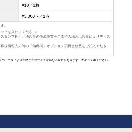
¥10／1枚
¥3,000〜／1点
ます。
ェックを入れてください。
、スタンプ押し、地図等の作成作業をご希望の場合は数量によりディス
お客様情報入力時の「備考欄」オプション項目と枚数をご記入くださ
覧のモニタにより実物と色やサイズが異なる場合があります。予めご了承ください。