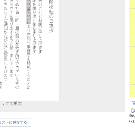
リックで拡大
【
宛名
いま
リストに保存する