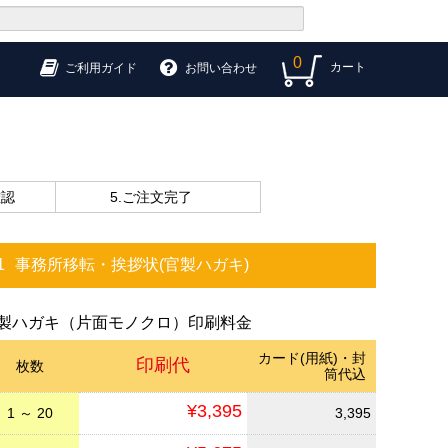
0
カート
ご利用ガイド
お問い合わせ
確認
5.ご注文完了
1
事務所移転・挨拶状(官製ハガキ)
製ハガキ（片面モノクロ）印刷料金
カード(用紙)・封
印刷代
枚数
筒代込
¥3,395
1 ～ 20
3,395