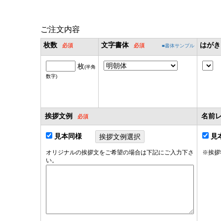
ご注文内容
枚数
文字書体
はがき
■書体サンプル
枚
(半角
数字)
挨拶文例
名前
見本同様
見
オリジナルの挨拶文をご希望の場合は下記にご入力下さ
※挨拶
い。