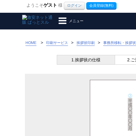
ようこそ
ゲスト
様
ログイン
会員登録(無料)
メニュー
>
HOME
印刷サービス
挨拶状印刷
事務所移転・挨拶状
1.挨拶状の仕様
2.