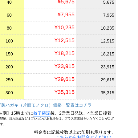
¥5,675
40
5,675
¥7,955
60
7,955
¥10,235
80
10,235
¥12,515
100
12,515
¥18,215
150
18,215
¥23,915
200
23,915
¥29,615
250
29,615
¥35,315
300
35,315
官製ハガキ（片面モノクロ）価格一覧表はコチラ
納期】15時までに
校了確認
後、2営業日発送、4営業日後着
印刷、封入封緘などオプションがある場合は、プラス営業日をいただくことがござ
す。
料金表に記載枚数以上の印刷も承ります。
こちらからお問合せください。