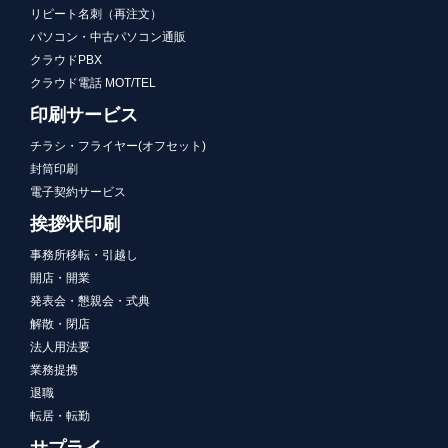
リピート名刺（再注文）
パソコン・中古パソコン通販
クラウドPBX
クラウド電話 MOT/TEL
印刷サービス
チラシ・フライヤー(オフセット)
封筒印刷
電子契約サービス
挨拶状印刷
事務所移転・引越し
開店・開業
発表会・懇親会・式典
解散・閉店
法人用法要
業務提携
退職
転居・転勤