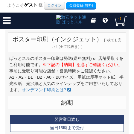
ようこそ
ゲスト
様
ログイン
会員登録(無料)
0
ポスター印刷（インクジェット）
[1枚でも安
い！(全て税抜き）]
ぱっとスルのポスター印刷は発送(送料無料) or 店舗受取りを
ご利用可能です。
※下記の【納期】を必ずご確認ください。
事前に受取り可能な店舗・営業時間をご確認ください。
A1・A2・B1・B2・A0・B0サイズ、用紙は厚手マット紙、半
光沢紙、光沢紙と人気のラインナップをご用意いたしており
ます。
オンデマンド印刷とは?
納期
翌営業日渡し
当日15時まで受付